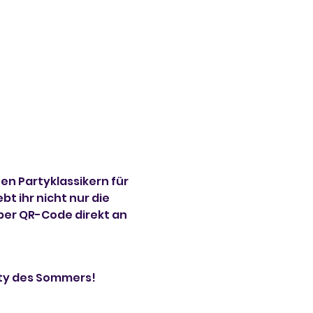
n Partyklassikern für 
t ihr nicht nur die 
per QR-Code direkt an 
rty des Sommers!