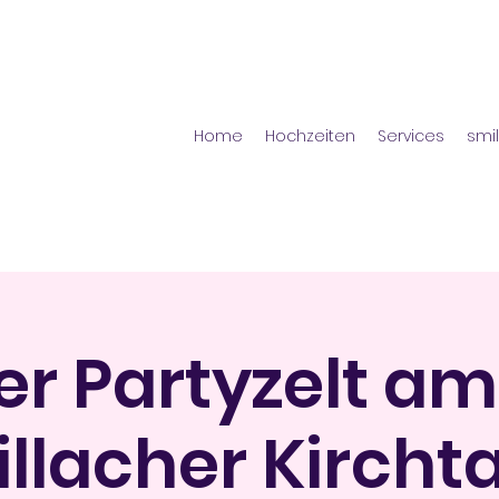
s
Home
Hochzeiten
Services
smil
er Partyzelt am 
illacher Kircht