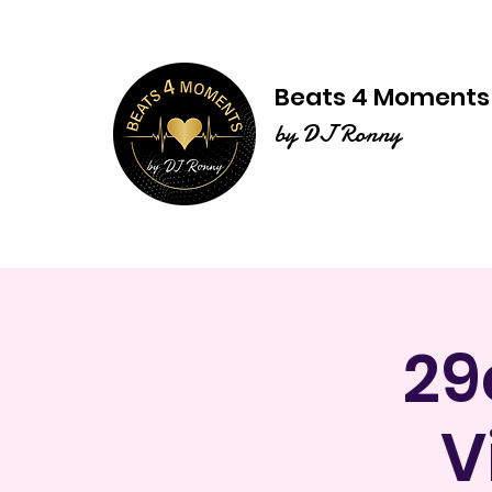
Beats 4 Moment
by DJ Ronny
29
V