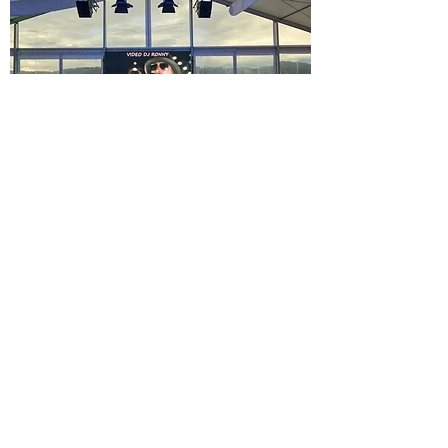
Sorgenfreie Planung
Ich verstehe, wie herausfordernd die
Planung einer Hochzeit oder
Veranstaltung sein kann. Deshalb
übernehme ich gerne die
musikalische und technische
Gestaltung, damit ihr entspannen und